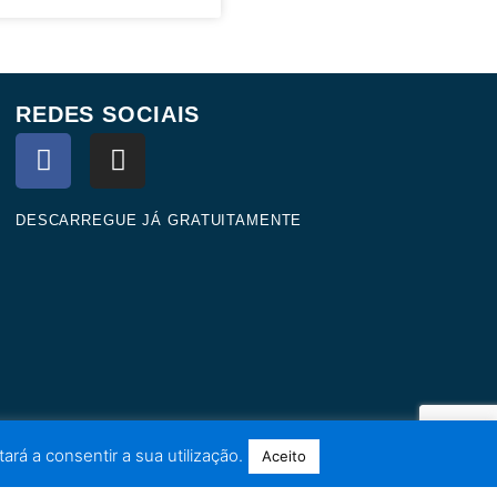
REDES SOCIAIS
F
I
a
n
c
s
e
t
DESCARREGUE JÁ GRATUITAMENTE
b
a
o
g
o
r
k
a
m
ará a consentir a sua utilização.
Aceito