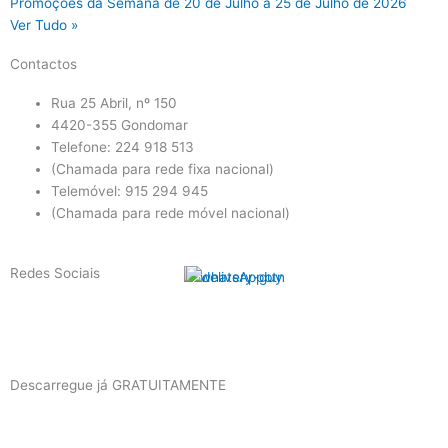
Promoções da Semana de 20 de Julho a 25 de Julho de 2026
Ver Tudo »
Contactos
Rua 25 Abril, nº 150
4420-355 Gondomar
Telefone: 224 918 513
(Chamada para rede fixa nacional)
Telemóvel: 915 294 945
(Chamada para rede móvel nacional)
Redes Sociais
F
I
a
n
Descarregue já GRATUITAMENTE
c
s