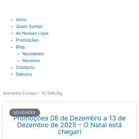
Skip
to
content
Main
Inicio
Menu
Quem Somos
As Nossas Lojas
Promoções
Blog
Novidades
Receitas
Contacto
Delivery
Maminha Europa – 10.99€/Kg
NOVIDADES
Promoções 08 de Dezembro a 13 de
Dezembro de 2025 – O Natal está
chegar!