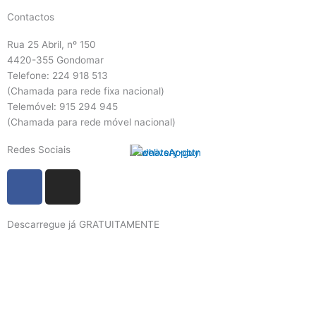
Contactos
Rua 25 Abril, nº 150
4420-355 Gondomar
Telefone: 224 918 513
(Chamada para rede fixa nacional)
Telemóvel: 915 294 945
(Chamada para rede móvel nacional)
Redes Sociais
F
I
a
n
c
s
Descarregue já GRATUITAMENTE
e
t
b
a
o
g
o
r
k
a