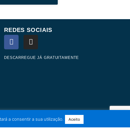
REDES SOCIAIS
F
I
a
n
c
s
e
t
DESCARREGUE JÁ GRATUITAMENTE
b
a
o
g
o
r
k
a
m
ará a consentir a sua utilização.
Aceito