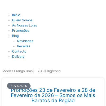
Skip
to
content
Main
Inicio
Menu
Quem Somos
As Nossas Lojas
Promoções
Blog
Novidades
Receitas
Contacto
Delivery
Moelas Frango Brasil – 2.49€/Kg/cong
NOVIDADES
Promoções 23 de Fevereiro a 28 de
Fevereiro de 2026 – Somos os Mais
Baratos da Região