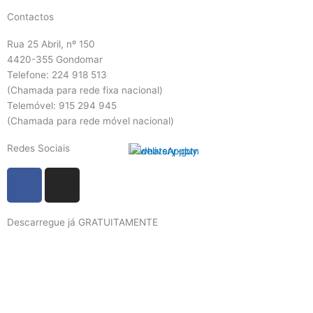
Contactos
Rua 25 Abril, nº 150
4420-355 Gondomar
Telefone: 224 918 513
(Chamada para rede fixa nacional)
Telemóvel: 915 294 945
(Chamada para rede móvel nacional)
Redes Sociais
F
I
a
n
c
s
Descarregue já GRATUITAMENTE
e
t
b
a
o
g
o
r
k
a