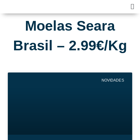
Skip
Ma
to
Me
content
Moelas Seara
Brasil – 2.99€/Kg
NOVIDADES