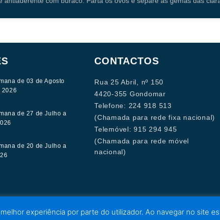
 antiaderente com buraco. Parta os ovos e separe as gemas das cla
ES
CONTACTOS
mana de 03 de Agosto
Rua 25 Abril, nº 150
e 2026
4420-355 Gondomar
Telefone: 224 918 513
mana de 27 de Julho a
(Chamada para rede fixa nacional)
2026
Telemóvel: 915 294 945
(Chamada para rede móvel
mana de 20 de Julho a
nacional)
026
 melhor experiência por parte do utilizador. Ao navegar no site est