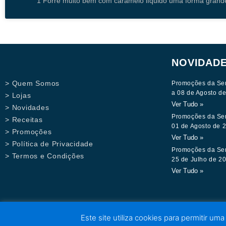
1 Forre muito bem com caramelo líquido uma forma grande
NOVIDAD
> Quem Somos
Promoções da Se
a 08 de Agosto d
> Lojas
Ver Tudo »
> Novidades
Promoções da Se
> Receitas
01 de Agosto de 
> Promoções
Ver Tudo »
> Política de Privacidade
Promoções da Se
> Termos e Condições
25 de Julho de 2
Ver Tudo »
Este site utiliza cookies para permitir uma