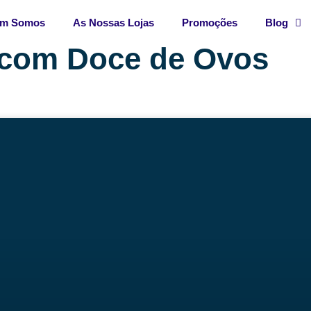
m Somos
As Nossas Lojas
Promoções
Blog
 com Doce de Ovos