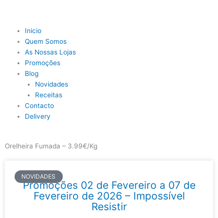
Skip
to
content
Main
Inicio
Menu
Quem Somos
As Nossas Lojas
Promoções
Blog
Novidades
Receitas
Contacto
Delivery
Orelheira Fumada – 3.99€/Kg
NOVIDADES
Promoções 02 de Fevereiro a 07 de
Fevereiro de 2026 – Impossível
Resistir