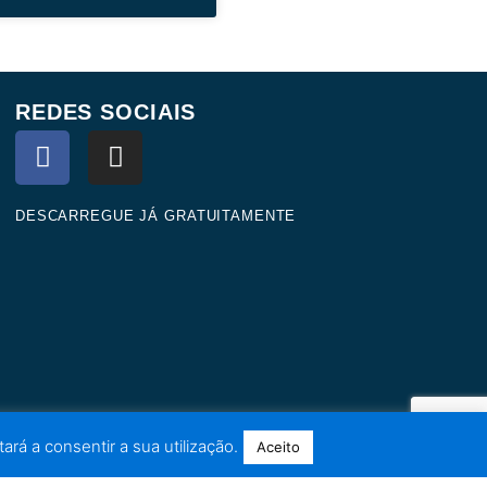
REDES SOCIAIS
F
I
a
n
c
s
e
t
DESCARREGUE JÁ GRATUITAMENTE
b
a
o
g
o
r
k
a
m
ará a consentir a sua utilização.
Aceito