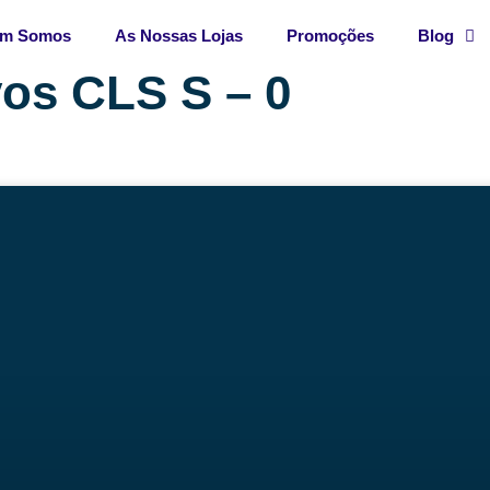
m Somos
As Nossas Lojas
Promoções
Blog
os CLS S – 0