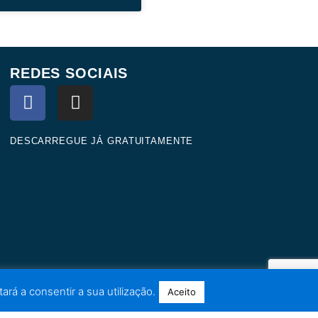
REDES SOCIAIS
F
I
a
n
c
s
e
t
DESCARREGUE JÁ GRATUITAMENTE
b
a
o
g
o
r
k
a
m
ará a consentir a sua utilização.
Aceito