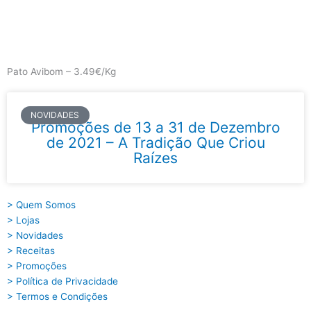
Skip
to
content
Main
Menu
Pato Avibom – 3.49€/Kg
NOVIDADES
Promoções de 13 a 31 de Dezembro
de 2021 – A Tradição Que Criou
Raízes
> Quem Somos
> Lojas
> Novidades
> Receitas
> Promoções
> Política de Privacidade
> Termos e Condições