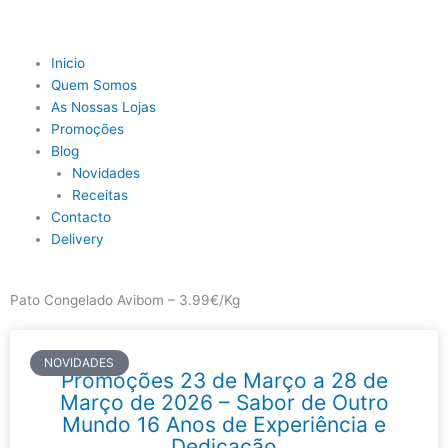
Skip
to
content
Main
Inicio
Menu
Quem Somos
As Nossas Lojas
Promoções
Blog
Novidades
Receitas
Contacto
Delivery
Pato Congelado Avibom – 3.99€/Kg
NOVIDADES
Promoções 23 de Março a 28 de
Março de 2026 – Sabor de Outro
Mundo 16 Anos de Experiência e
Dedicação