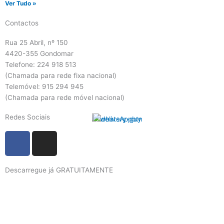
Ver Tudo »
Contactos
Rua 25 Abril, nº 150
4420-355 Gondomar
Telefone: 224 918 513
(Chamada para rede fixa nacional)
Telemóvel: 915 294 945
(Chamada para rede móvel nacional)
Redes Sociais
F
I
a
n
c
s
Descarregue já GRATUITAMENTE
e
t
b
a
o
g
o
r
k
a