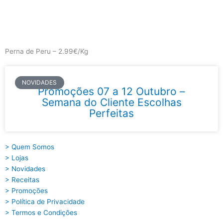
Skip
to
content
Main
Menu
Perna de Peru – 2.99€/Kg
NOVIDADES
Promoções 07 a 12 Outubro –
Semana do Cliente Escolhas
Perfeitas
> Quem Somos
> Lojas
> Novidades
> Receitas
> Promoções
> Política de Privacidade
> Termos e Condições