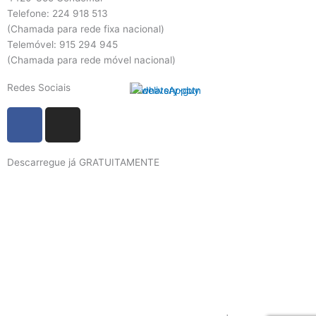
Telefone: 224 918 513
(Chamada para rede fixa nacional)
Telemóvel: 915 294 945
(Chamada para rede móvel nacional)
Redes Sociais
F
I
a
n
c
s
Descarregue já GRATUITAMENTE
e
t
b
a
o
g
o
r
k
a
m