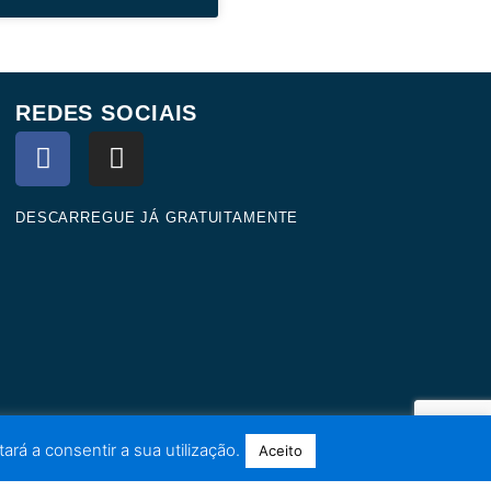
REDES SOCIAIS
F
I
a
n
c
s
e
t
DESCARREGUE JÁ GRATUITAMENTE
b
a
o
g
o
r
k
a
m
ará a consentir a sua utilização.
Aceito