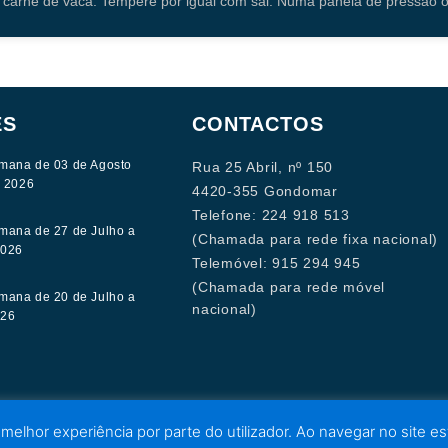
 a carne de vaca. Tempere por igual com sal. Numa panela de pressão
ES
CONTACTOS
mana de 03 de Agosto
Rua 25 Abril, nº 150
e 2026
4420-355 Gondomar
Telefone: 224 918 513
mana de 27 de Julho a
(Chamada para rede fixa nacional)
2026
Telemóvel: 915 294 945
(Chamada para rede móvel
mana de 20 de Julho a
nacional)
026
 melhor experiência por parte do utilizador. Ao navegar no site est