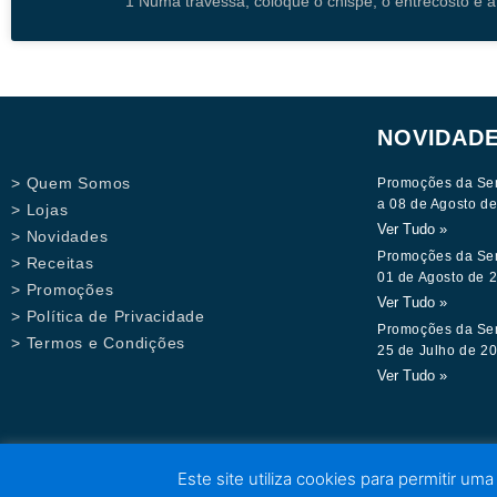
1 Numa travessa, coloque o chispe, o entrecosto e
NOVIDAD
> Quem Somos
Promoções da Se
a 08 de Agosto d
> Lojas
Ver Tudo »
> Novidades
Promoções da Se
> Receitas
01 de Agosto de 
> Promoções
Ver Tudo »
> Política de Privacidade
Promoções da Se
> Termos e Condições
25 de Julho de 2
Ver Tudo »
Este site utiliza cookies para permitir uma