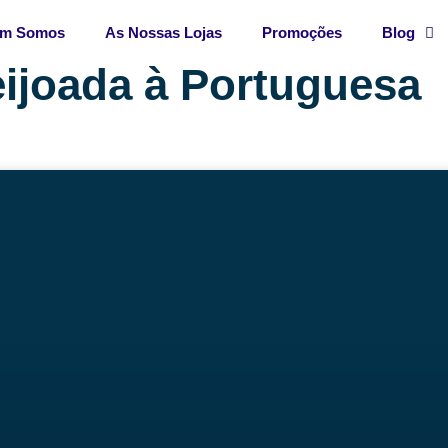
m Somos
As Nossas Lojas
Promoções
Blog
eijoada à Portuguesa