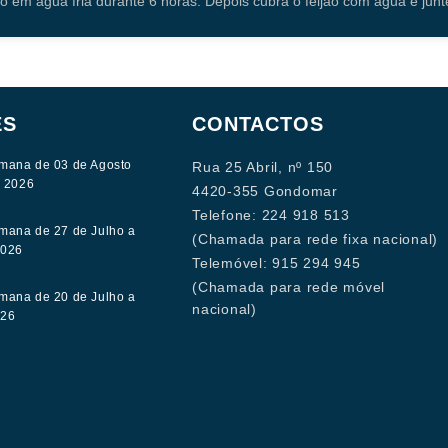
o em água fria durante 6 horas. Depois cubra o feijão com água e junt
ES
CONTACTOS
mana de 03 de Agosto
Rua 25 Abril, nº 150
e 2026
4420-355 Gondomar
Telefone: 224 918 513
mana de 27 de Julho a
(Chamada para rede fixa nacional)
2026
Telemóvel: 915 294 945
(Chamada para rede móvel
mana de 20 de Julho a
nacional)
026