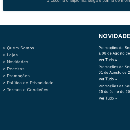
1 Escolha o feijão manteiga e ponha de molh
NOVIDAD
> Quem Somos
Promoções da Se
a 08 de Agosto d
> Lojas
Ver Tudo »
> Novidades
Promoções da Se
> Receitas
01 de Agosto de 
> Promoções
Ver Tudo »
> Política de Privacidade
Promoções da Se
> Termos e Condições
25 de Julho de 2
Ver Tudo »