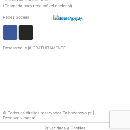
(Chamada para rede móvel nacional)
Redes Sociais
F
I
a
n
c
s
Descarregue já GRATUITAMENTE
e
t
b
a
o
g
o
r
k
a
m
© Todos os direitos reservados.Talhodopovo.pt |
Desenvolvimento
#W3B
Privacidade e Cookies