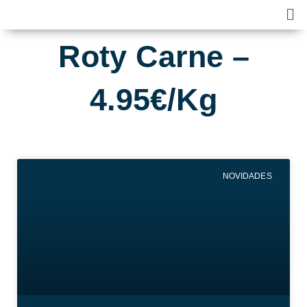
Skip
Ma
to
Me
content
Roty Carne –
4.95€/Kg
NOVIDADES