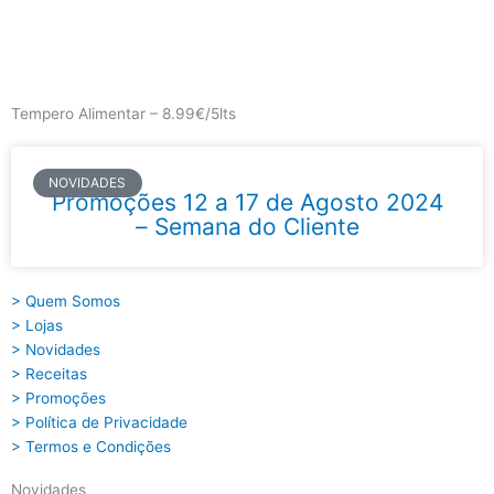
Skip
to
content
Main
Menu
Tempero Alimentar – 8.99€/5lts
NOVIDADES
Promoções 12 a 17 de Agosto 2024
– Semana do Cliente
> Quem Somos
> Lojas
> Novidades
> Receitas
> Promoções
> Política de Privacidade
> Termos e Condições
Novidades