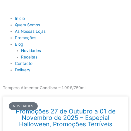
Skip
to
content
Main
Inicio
Menu
Quem Somos
As Nossas Lojas
Promoções
Blog
Novidades
Receitas
Contacto
Delivery
Tempero Alimentar Gondisca – 1.99€/750ml
NOVIDADES
Promoções 27 de Outubro a 01 de
Novembro de 2025 – Especial
Halloween, Promoções Terríveis