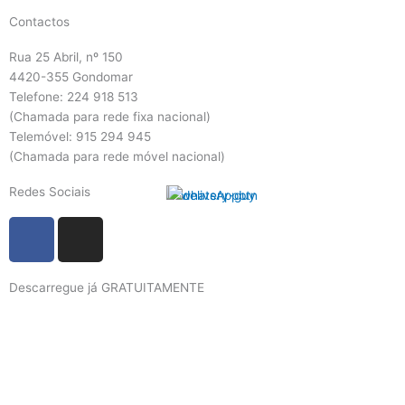
Contactos
Rua 25 Abril, nº 150
4420-355 Gondomar
Telefone: 224 918 513
(Chamada para rede fixa nacional)
Telemóvel: 915 294 945
(Chamada para rede móvel nacional)
Redes Sociais
F
I
a
n
c
s
Descarregue já GRATUITAMENTE
e
t
b
a
o
g
o
r
k
a