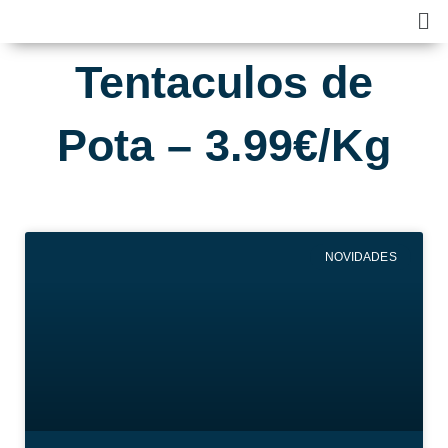
Skip
Ma
to
Me
content
Tentaculos de
Pota – 3.99€/Kg
NOVIDADES