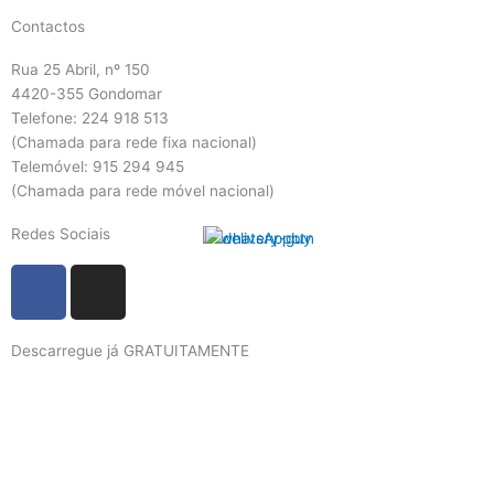
Contactos
Rua 25 Abril, nº 150
4420-355 Gondomar
Telefone: 224 918 513
(Chamada para rede fixa nacional)
Telemóvel: 915 294 945
(Chamada para rede móvel nacional)
Redes Sociais
F
I
a
n
c
s
Descarregue já GRATUITAMENTE
e
t
b
a
o
g
o
r
k
a