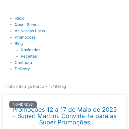
Skip
to
content
Main
Inicio
Menu
Quem Somos
As Nossas Lojas
Promoções
Blog
Novidades
Receitas
Contacto
Delivery
Tirinhas Barriga Porco – 4.49€/Kg
NOVIDADES
Promoções 12 a 17 de Maio de 2025
– Super! Martim. Convida-te para as
Super Promoções