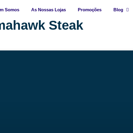
m Somos
As Nossas Lojas
Promoções
Blog
mahawk Steak