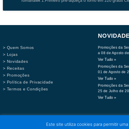
Tomahawk 1.Primeiro pré-aqueça o forno em 220 graus Cel
NOVIDAD
> Quem Somos
Promoções da Se
a 08 de Agosto d
> Lojas
Ver Tudo »
> Novidades
Promoções da Se
> Receitas
01 de Agosto de 
> Promoções
Ver Tudo »
> Política de Privacidade
Promoções da Se
> Termos e Condições
25 de Julho de 2
Ver Tudo »
Este site utiliza cookies para permitir uma