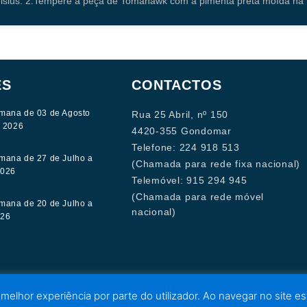
sius. 2.Tempere a peça de Tomahawk com a pimenta preta moída na h
ES
CONTACTOS
mana de 03 de Agosto
Rua 25 Abril, nº 150
e 2026
4420-355 Gondomar
Telefone: 224 918 513
mana de 27 de Julho a
(Chamada para rede fixa nacional)
2026
Telemóvel: 915 294 945
(Chamada para rede móvel
mana de 20 de Julho a
nacional)
026
 melhor experiência por parte do utilizador. Ao navegar no site est