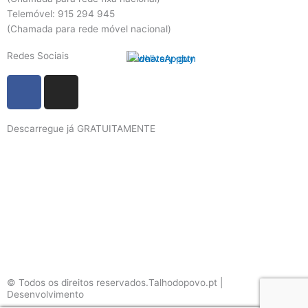
Telemóvel: 915 294 945
(Chamada para rede móvel nacional)
Redes Sociais
F
I
a
n
c
s
Descarregue já GRATUITAMENTE
e
t
b
a
o
g
o
r
k
a
m
© Todos os direitos reservados.Talhodopovo.pt |
Desenvolvimento
#W3B