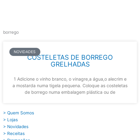
Skip
to
content
Main
Menu
borrego
NOVIDADES
COSTELETAS DE BORREGO
GRELHADAS
1 Adicione o vinho branco, o vinagre,a água,o alecrim e
a mostarda numa tigela pequena. Coloque as costeletas
de borrego numa embalagem plástica ou de
> Quem Somos
> Lojas
> Novidades
> Receitas