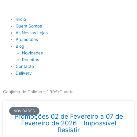
Skip
to
content
Main
Inicio
Menu
Quem Somos
As Nossas Lojas
Promoções
Blog
Novidades
Receitas
Contacto
Delivery
Canjinha de Galinha – 1.99€/Cuvete
NOVIDADES
Promoções 02 de Fevereiro a 07 de
Fevereiro de 2026 – Impossível
Resistir