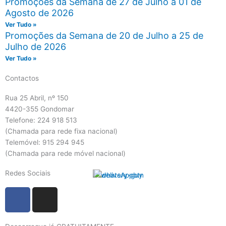
Promoções da Semana de 27 de Julho a 01 de
Agosto de 2026
Ver Tudo »
Promoções da Semana de 20 de Julho a 25 de
Julho de 2026
Ver Tudo »
Contactos
Rua 25 Abril, nº 150
4420-355 Gondomar
Telefone: 224 918 513
(Chamada para rede fixa nacional)
Telemóvel: 915 294 945
(Chamada para rede móvel nacional)
Redes Sociais
F
I
a
n
c
s