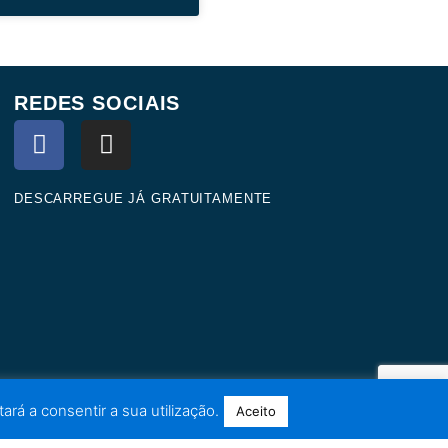
REDES SOCIAIS
F
I
a
n
c
s
e
t
DESCARREGUE JÁ GRATUITAMENTE
b
a
o
g
o
r
k
a
m
ará a consentir a sua utilização.
Aceito