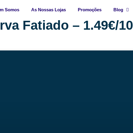
m Somos
As Nossas Lojas
Promoções
Blog
va Fatiado – 1.49€/1