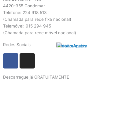
4420-355 Gondomar
Telefone: 224 918 513
(Chamada para rede fixa nacional)
Telemóvel: 915 294 945
(Chamada para rede móvel nacional)
Redes Sociais
F
I
a
n
c
s
Descarregue já GRATUITAMENTE
e
t
b
a
o
g
o
r
k
a
m